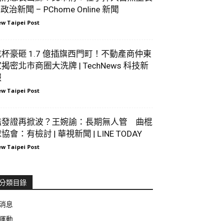
 政治新聞 – PChome Online 新聞
w Taipei Post
乾杯豪砸 1.7 億插旗西門町！不動產商仲東
揭密北市商圈大洗牌 | TechNews 科技新
報
w Taipei Post
濫發證再掀波？王婉諭：長期無人管 曲棍
協會：有檢討 | 華視新聞 | LINE TODAY
w Taipei Post
分類目錄
消息
運動