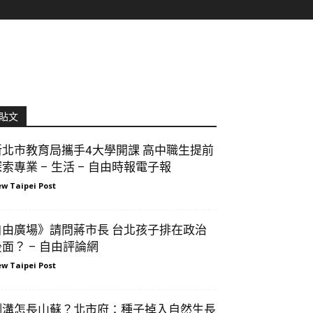
貼文
新北市教育局攜手4大學開課 高中職生提前
索專業 – 生活 – 自由時報電子報
w Taipei Post
自由廣場》請問蔣市長 台北孩子排在政治
後面？ – 自由評論網
w Taipei Post
側溝怎長山蘇？北市府：種子掉入自然生長