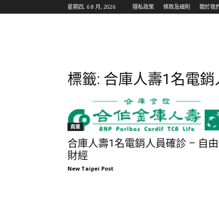
星期四, 6 8 月, 2026
隱私政策
條款及細則
關於我
標籤: 合庫人壽1名電
商業
合庫人壽1名電銷人員確診 – 自由
財經
New Taipei Post