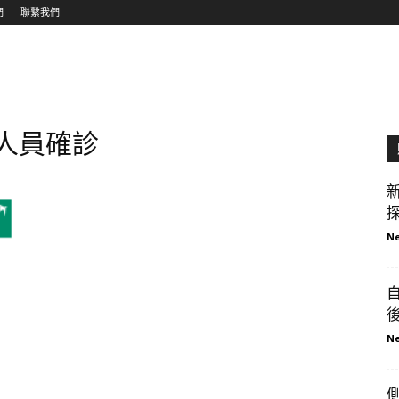
們
聯繫我們
銷人員確診
探
Ne
Ne