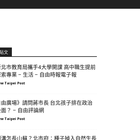
貼文
新北市教育局攜手4大學開課 高中職生提前
索專業 – 生活 – 自由時報電子報
w Taipei Post
自由廣場》請問蔣市長 台北孩子排在政治
後面？ – 自由評論網
w Taipei Post
側溝怎長山蘇？北市府：種子掉入自然生長