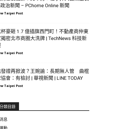
 政治新聞 – PChome Online 新聞
w Taipei Post
乾杯豪砸 1.7 億插旗西門町！不動產商仲東
揭密北市商圈大洗牌 | TechNews 科技新
報
w Taipei Post
濫發證再掀波？王婉諭：長期無人管 曲棍
協會：有檢討 | 華視新聞 | LINE TODAY
w Taipei Post
分類目錄
消息
運動