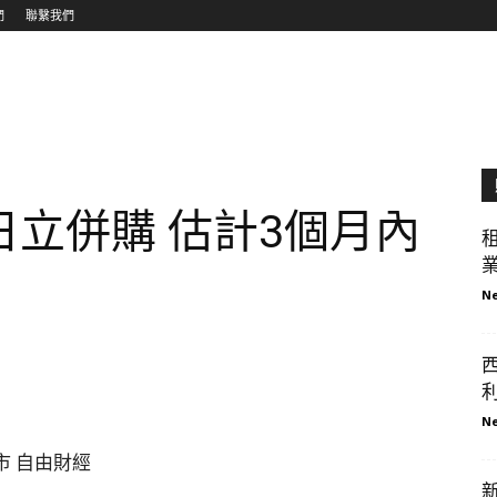
們
聯繫我們
立併購 估計3個月內
業
Ne
西
利
Ne
市 自由財經