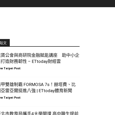
貼文
租賃公會與商研院金融賦能講座 助中小企
打造財務韌性 – ETtoday財經雲
w Taipei Post
甲雙雄制霸 FORMOSA 7s！赫塔費、比
亞雷亞爾挺進八強 | ETtoday體育新聞
w Taipei Post
新北市教育局攜手4大學開課 高中職生提前