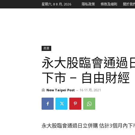
星期六, 8 8 月, 2026
隱私政策
條款及細則
關於我
商業
永大股臨會通過日
下市 – 自由財經
由
New Taipei Post
-
16 11 月, 2021
永大股臨會通過日立併購 估計3個月內下