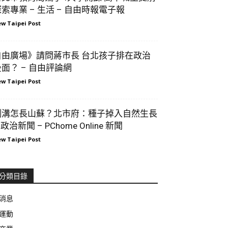
索專業 – 生活 – 自由時報電子報
w Taipei Post
自由廣場》請問蔣市長 台北孩子排在政治
後面？ – 自由評論網
w Taipei Post
側溝怎長山蘇？北市府：種子掉入自然生長
 政治新聞 – PChome Online 新聞
w Taipei Post
分類目錄
消息
運動