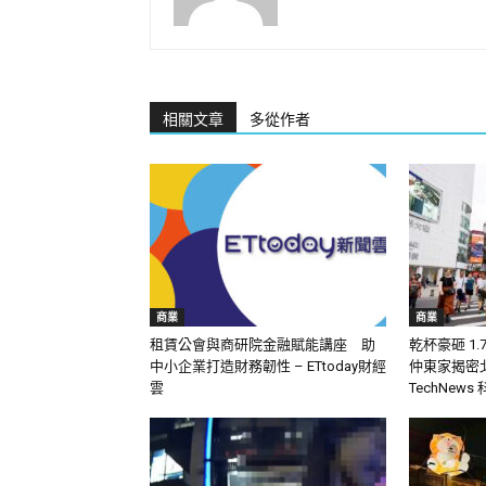
相關文章
多從作者
商業
商業
租賃公會與商研院金融賦能講座 助
乾杯豪砸 1
中小企業打造財務韌性 – ETtoday財經
仲東家揭密北
雲
TechNews