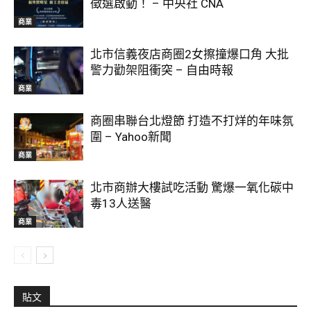
徵選啟動！ – 中央社 CNA
商業
北市信義夜店商圈2女擦撞爆口角 大批
警力勸架阻衝突 – 自由時報
商業
商圈串聯台北燈節 打造不打烊的年味氛
圍 – Yahoo新聞
商業
北市商辦大樓試吃活動 驚爆一氧化碳中
毒13人送醫
商業
貼文