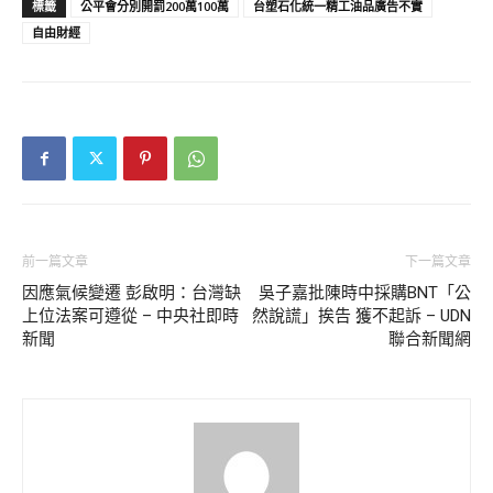
標籤
公平會分別開罰200萬100萬
台塑石化統一精工油品廣告不實
自由財經
前一篇文章
下一篇文章
因應氣候變遷 彭啟明：台灣缺
吳子嘉批陳時中採購BNT「公
上位法案可遵從 – 中央社即時
然說謊」挨告 獲不起訴 – UDN
新聞
聯合新聞網