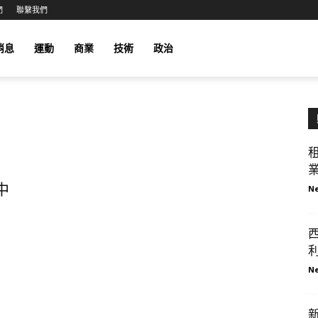
們
聯繫我們
消息
運動
商業
技術
政治
業
中
Ne
西
利
Ne