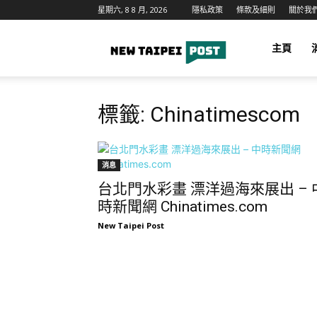
星期六, 8 8 月, 2026
隱私政策
條款及細則
關於我
新
主頁
台
標籤: Chinatimescom
北
消息
台北門水彩畫 漂洋過海來展出 – 
時新聞網 Chinatimes.com
郵
New Taipei Post
報