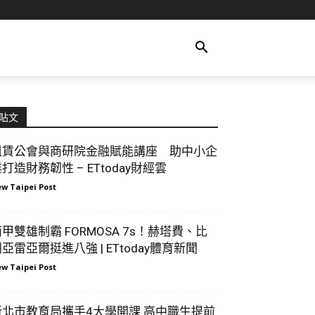
貼文
租賃公會與商研院金融賦能講座 助中小企
打造財務韌性 – ETtoday財經雲
w Taipei Post
甲雙雄制霸 FORMOSA 7s！赫塔費、比
亞雷亞爾挺進八強 | ETtoday體育新聞
w Taipei Post
新北市教育局攜手4大學開課 高中職生提前