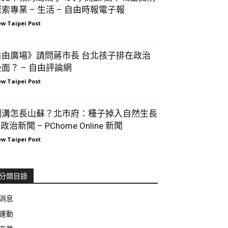
索專業 – 生活 – 自由時報電子報
w Taipei Post
自由廣場》請問蔣市長 台北孩子排在政治
後面？ – 自由評論網
w Taipei Post
側溝怎長山蘇？北市府：種子掉入自然生長
 政治新聞 – PChome Online 新聞
w Taipei Post
分類目錄
消息
運動