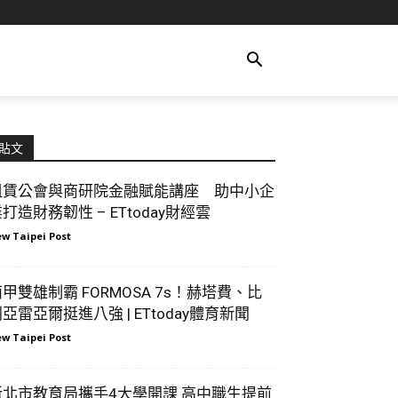
貼文
租賃公會與商研院金融賦能講座 助中小企
打造財務韌性 – ETtoday財經雲
w Taipei Post
甲雙雄制霸 FORMOSA 7s！赫塔費、比
亞雷亞爾挺進八強 | ETtoday體育新聞
w Taipei Post
新北市教育局攜手4大學開課 高中職生提前