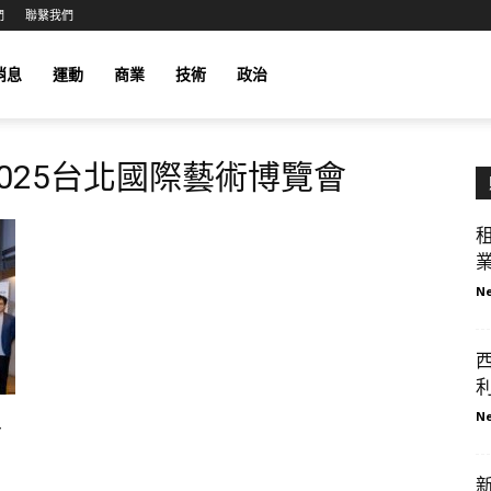
們
聯繫我們
消息
運動
商業
技術
政治
2025台北國際藝術博覽會
業
Ne
西
利
Ne
單