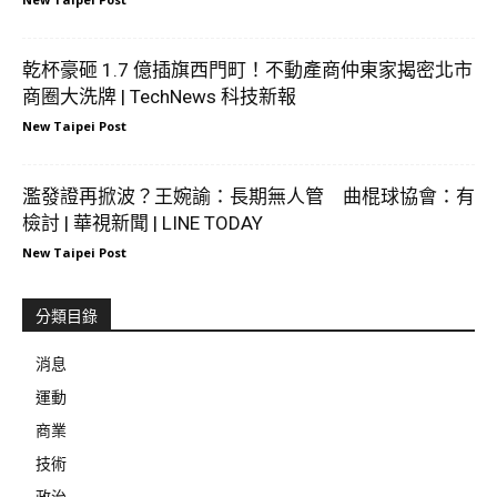
乾杯豪砸 1.7 億插旗西門町！不動產商仲東家揭密北市
商圈大洗牌 | TechNews 科技新報
New Taipei Post
濫發證再掀波？王婉諭：長期無人管 曲棍球協會：有
檢討 | 華視新聞 | LINE TODAY
New Taipei Post
分類目錄
消息
運動
商業
技術
政治