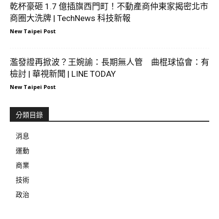
乾杯豪砸 1.7 億插旗西門町！不動產商仲東家揭密北市
商圈大洗牌 | TechNews 科技新報
New Taipei Post
濫發證再掀波？王婉諭：長期無人管 曲棍球協會：有
檢討 | 華視新聞 | LINE TODAY
New Taipei Post
分類目錄
消息
運動
商業
技術
政治