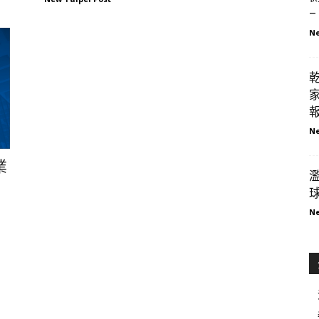
–
Ne
家
Ne
業
球
Ne