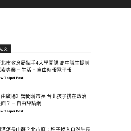
貼文
新北市教育局攜手4大學開課 高中職生提前
索專業 – 生活 – 自由時報電子報
w Taipei Post
自由廣場》請問蔣市長 台北孩子排在政治
後面？ – 自由評論網
w Taipei Post
側溝怎長山蘇？北市府：種子掉入自然生長