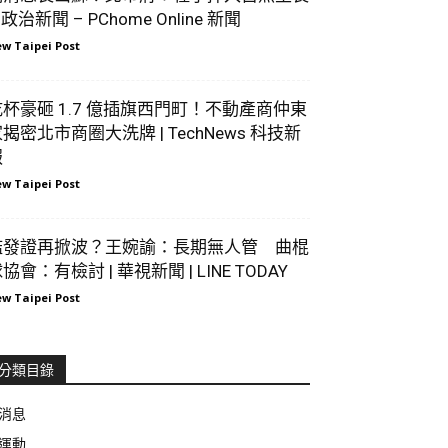
 政治新聞 – PChome Online 新聞
w Taipei Post
乾杯豪砸 1.7 億插旗西門町！不動產商仲東
揭密北市商圈大洗牌 | TechNews 科技新
報
w Taipei Post
濫發證再掀波？王婉諭：長期無人管 曲棍
協會：有檢討 | 華視新聞 | LINE TODAY
w Taipei Post
分類目錄
消息
運動