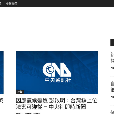
們
聯繫我們
探
Ne
技術
Ne
英
因應氣候變遷 彭啟明：台灣缺上位
法案可遵從 – 中央社即時新聞
New Taipei Post