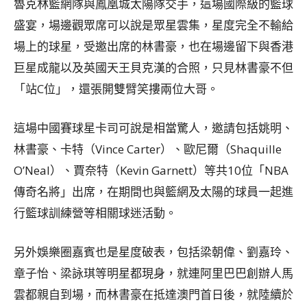
魯克林籃網隊與鳳凰城太陽隊交手，這場國際級的籃球
盛宴，場邊觀眾席可以說是眾星雲集，星度完全不輸給
場上的球星，受邀出席的林書豪，也在場邊留下與香港
巨星成龍以及英國天王貝克漢的合照，只見林書豪不但
「站C位」，還張開雙臂笑摟兩位大哥。
這場中國賽球星卡司可說是相當驚人，邀請包括姚明、
林書豪、卡特（Vince Carter）、歐尼爾（Shaquille
O’Neal）、賈奈特（Kevin Garnett）等共10位「NBA
傳奇名將」出席，在期間也與籃網及太陽的球員一起進
行籃球訓練營等相關球迷活動。
另外娛樂圈嘉賓也是星度破表，包括梁朝偉、劉嘉玲、
章子怡、梁詠琪等明星都現身，就連阿里巴巴創辦人馬
雲都親自到場，而林書豪在抵達澳門首日後，就陸續於