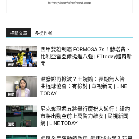
https://newtaipeipost.com
相關文章
多從作者
西甲雙雄制霸 FORMOSA 7s！赫塔費、
比利亞雷亞爾挺進八強 | ETtoday體育新
聞
運動
濫發證再掀波？王婉諭：長期無人管
曲棍球協會：有檢討 | 華視新聞 | LINE
TODAY
運動
尼克奪冠週五將舉行慶祝大遊行！紐約
市將出動空前上萬警力維安 | 民視新聞
網 | LINE TODAY
運動
虎尾全民運動館啟用 健康城市邁入新里