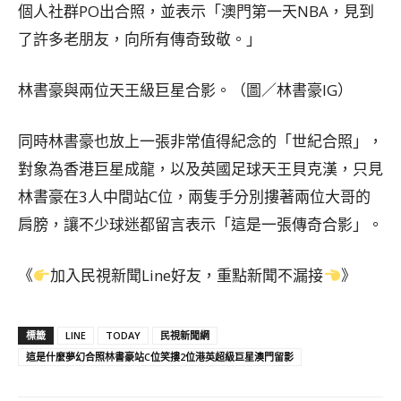
個人社群PO出合照，並表示「澳門第一天NBA，見到
了許多老朋友，向所有傳奇致敬。」
林書豪與兩位天王級巨星合影。（圖／林書豪IG）
同時林書豪也放上一張非常值得紀念的「世紀合照」，
對象為香港巨星成龍，以及英國足球天王貝克漢，只見
林書豪在3人中間站C位，兩隻手分別摟著兩位大哥的
肩膀，讓不少球迷都留言表示「這是一張傳奇合影」。
《
加入民視新聞Line好友，重點新聞不漏接
》
標籤
LINE
TODAY
民視新聞網
這是什麼夢幻合照林書豪站C位笑摟2位港英超級巨星澳門留影