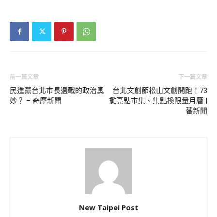
前一篇文章
下一篇文章
民進黨台北市長選戰的政治奧
台北文創節松山文創開跑！73
妙？ – 奇摩新聞
攤亮點市集、集點換限量月曆 |
蕃新聞
New Taipei Post