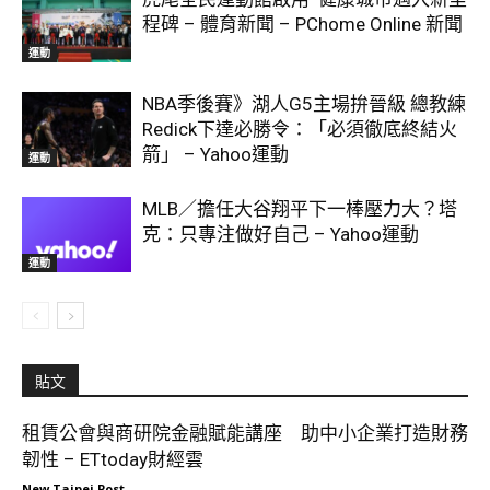
程碑 – 體育新聞 – PChome Online 新聞
運動
NBA季後賽》湖人G5主場拚晉級 總教練
Redick下達必勝令：「必須徹底終結火
箭」 – Yahoo運動
運動
MLB／擔任大谷翔平下一棒壓力大？塔
克：只專注做好自己 – Yahoo運動
運動
貼文
租賃公會與商研院金融賦能講座 助中小企業打造財務
韌性 – ETtoday財經雲
New Taipei Post