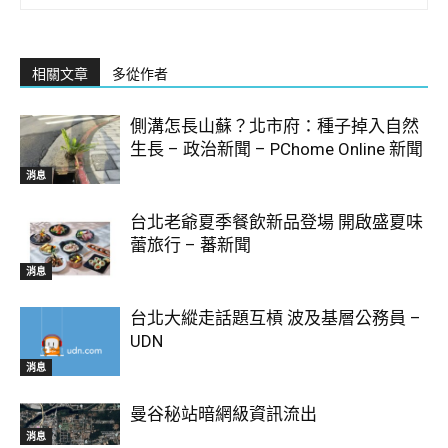
相關文章
多從作者
側溝怎長山蘇？北市府：種子掉入自然
生長 – 政治新聞 – PChome Online 新聞
消息
台北老爺夏季餐飲新品登場 開啟盛夏味
蕾旅行 – 蕃新聞
消息
台北大縱走話題互槓 波及基層公務員 –
UDN
消息
曼谷秘站暗網級資訊流出
消息