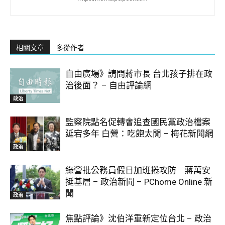
相關文章
多從作者
自由廣場》請問蔣市長 台北孩子排在政
治後面？ – 自由評論網
政治
監察院點名促轉會追查國民黨政治檔案
延宕多年 白營：吃飽太閒 – 梅花新聞網
政治
綠營批公務員假日加班捲攻防 蔣萬安
挺基層 – 政治新聞 – PChome Online 新
聞
政治
焦點評論》沈伯洋重新定位台北 – 政治