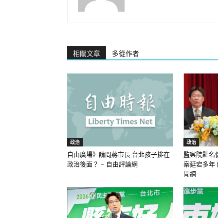
相關文章
多從作者
政治
政治
自由廣場》請問蔣市長 台北孩子排在
監察院點名
政治後面？ – 自由評論網
案延宕多年 
聞網