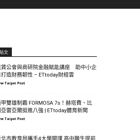
貼文
租賃公會與商研院金融賦能講座 助中小企
打造財務韌性 – ETtoday財經雲
w Taipei Post
甲雙雄制霸 FORMOSA 7s！赫塔費、比
亞雷亞爾挺進八強 | ETtoday體育新聞
w Taipei Post
新北市教育局攜手4大學開課 高中職生提前