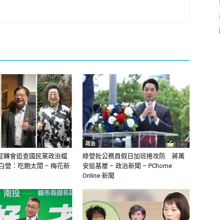
政治
促轉會追查國民黨政治檔
綠營批公務員假日加班捲攻防 蔣萬
白營：吃飽太閒 – 梅花新
安挺基層 – 政治新聞 – PChome
Online 新聞