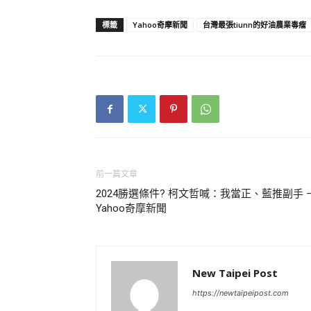
標籤
Yahoo奇摩新聞
台灣最張tiunn的好油農業毒瘤
前一篇文章
2024勝選條件? 柯文哲喊：我當正、藍推副手 
Yahoo奇摩新聞
New Taipei Post
https://newtaipeipost.com