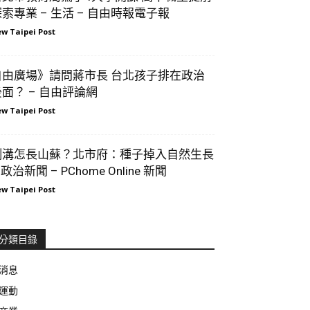
索專業 – 生活 – 自由時報電子報
w Taipei Post
自由廣場》請問蔣市長 台北孩子排在政治
後面？ – 自由評論網
w Taipei Post
側溝怎長山蘇？北市府：種子掉入自然生長
 政治新聞 – PChome Online 新聞
w Taipei Post
分類目錄
消息
運動