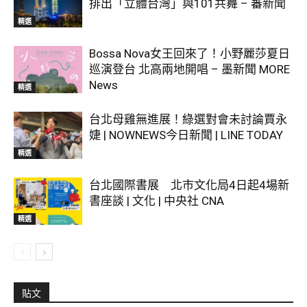
排出「立體台灣」與101共舞 – 蕃新聞
精選
Bossa Nova女王回來了！小野麗莎夏日
巡演登台 北高兩地開唱 – 墨新聞 MORE
News
精選
台北母雞無進展！綠選對會未討論賈永
婕 | NOWNEWS今日新聞 | LINE TODAY
精選
台北國際書展 北市文化局4日起4場新
書座談 | 文化 | 中央社 CNA
精選
貼文