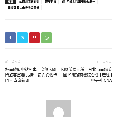
標籤
公館圓環該拆嗎
奇摩新聞
連7年登北市肇事熱點第一
黃暐瀚揭北市府決策關鍵
前一篇文章
下一篇文章
板南線府中站列車一度無法關
因應美國關稅 台北市串聯美
門旅客塞爆 北捷：初判異物卡
國19州辦商機媒合會 | 產經 |
門 – 奇摩新聞
中央社 CNA