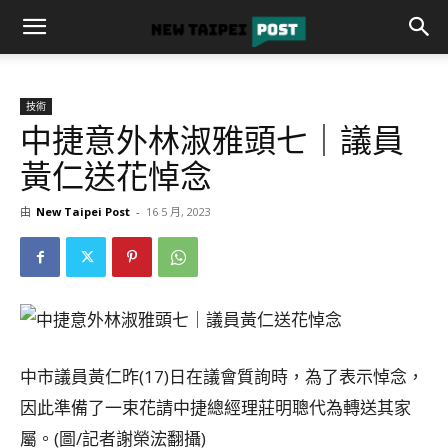
技術
中捷意外林淑雅頭七｜議員
黃仁送花悼念
由
New Taipei Post
-
16 5 月, 2023
中市議員黃仁昨(17)日在議會質詢時，為了表示悼念，
因此準備了一束花請中捷總經理莊明聰代為轉送其家
屬。(圖/記者謝榮浤翻攝)