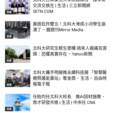
交流交換生 | 生活 | 三立新聞網
SETN.COM
技術
暴雨狂炸雙北！北科大淹成小河學生崩
潰了 – 鏡週刊Mirror Media
技術
北科大研究生輕生墜樓 過來人揭痛苦源
頭：恐懼真實存在 – Yahoo新聞
技術
北科大攜手明緯推永續科技展 「智慧醫
療照護能量站」奪金獎 – 生活 – 自由時
報電子報
技術
任貽均任北科大校長 推AI因材施教、
育才研發共進 | 生活 | 中央社 CNA
技術