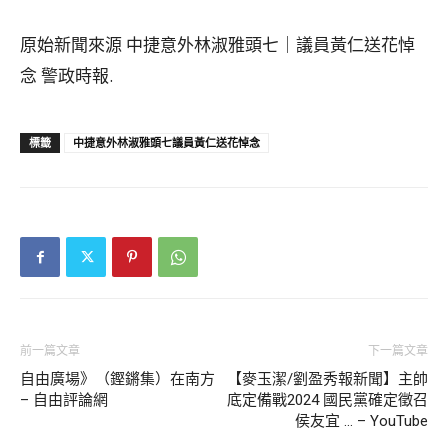
原始新聞來源 中捷意外林淑雅頭七｜議員黃仁送花悼
念 警政時報.
標籤
中捷意外林淑雅頭七議員黃仁送花悼念
前一篇文章
下一篇文章
自由廣場》（鏗鏘集）在南方
【麥玉潔/劉盈秀報新聞】主帥
– 自由評論網
底定備戰2024 國民黨確定徵召
侯友宜 … – YouTube