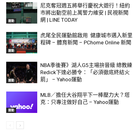
尼克奪冠週五將舉行慶祝大遊行！紐約
市將出動空前上萬警力維安 | 民視新聞
網 | LINE TODAY
運動
虎尾全民運動館啟用 健康城市邁入新里
程碑 – 體育新聞 – PChome Online 新聞
運動
NBA季後賽》湖人G5主場拚晉級 總教練
Redick下達必勝令：「必須徹底終結火
箭」 – Yahoo運動
運動
MLB／擔任大谷翔平下一棒壓力大？塔
克：只專注做好自己 – Yahoo運動
運動